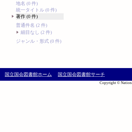
地名 (0 件)
統一タイトル (0 件)
著作 (0 件)
普通件名 (2 件)
細目なし (2 件)
ジャンル・形式 (0 件)
国立国会図書館ホーム
国立国会図書館サーチ
Copyright © Nationa