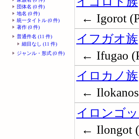
イゴロト族
団体名 (0 件)
地名 (0 件)
← Igorot (P
統一タイトル (0 件)
著作 (0 件)
イフガオ族
普通件名 (11 件)
細目なし (11 件)
← Ifugao (P
ジャンル・形式 (0 件)
イロカノ族
← Ilokanos 
イロンゴッ
← Ilongot (