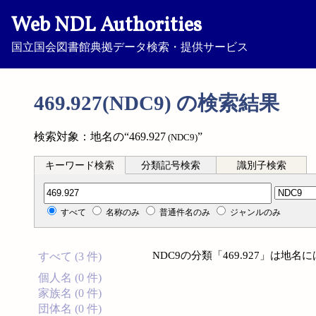
Web NDL Authorities
国立国会図書館典拠データ検索・提供サービス
469.927(NDC9) の検索結果
検索対象：地名の“469.927
”
(NDC9)
キーワード検索
分類記号検索
識別子検索
分類記号検索
すべて
名称のみ
普通件名のみ
ジャンルのみ
NDC9の分類「469.927」は地
すべて (3 件)
個人名 (0 件)
家族名 (0 件)
団体名 (0 件)