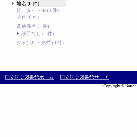
地名 (0 件)
統一タイトル (0 件)
著作 (0 件)
普通件名 (1 件)
細目なし (1 件)
ジャンル・形式 (0 件)
国立国会図書館ホーム
国立国会図書館サーチ
Copyright © Nationa