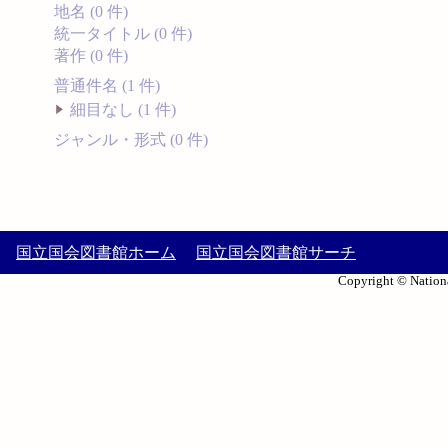
地名 (0 件)
統一タイトル (0 件)
著作 (0 件)
普通件名 (1 件)
細目なし (1 件)
ジャンル・形式 (0 件)
国立国会図書館ホーム
国立国会図書館サーチ
Copyright © Nationa