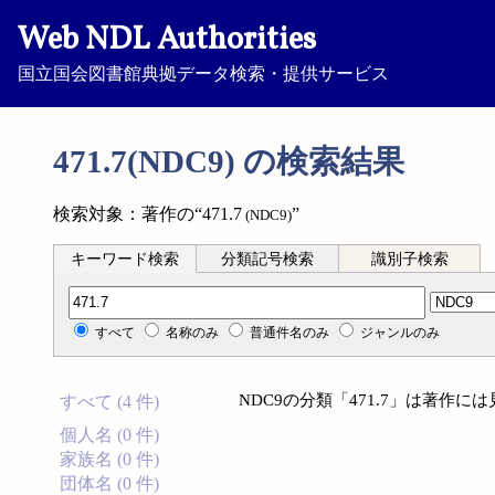
Web NDL Authorities
国立国会図書館典拠データ検索・提供サービス
471.7(NDC9) の検索結果
検索対象：著作の“471.7
”
(NDC9)
キーワード検索
分類記号検索
識別子検索
分類記号検索
すべて
名称のみ
普通件名のみ
ジャンルのみ
NDC9の分類「471.7」は著作
すべて (4 件)
個人名 (0 件)
家族名 (0 件)
団体名 (0 件)