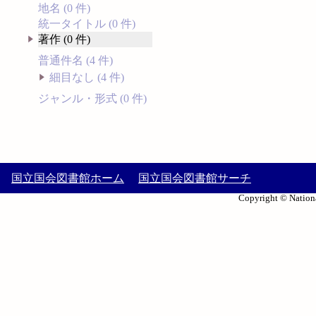
地名 (0 件)
統一タイトル (0 件)
著作 (0 件)
普通件名 (4 件)
細目なし (4 件)
ジャンル・形式 (0 件)
国立国会図書館ホーム
国立国会図書館サーチ
Copyright © Nationa