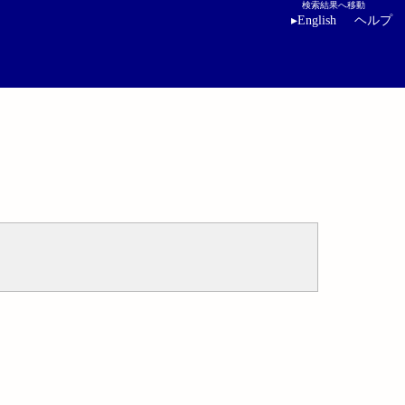
検索結果へ移動
▸
English
ヘルプ