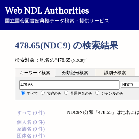
Web NDL Authorities
国立国会図書館典拠データ検索・提供サービス
478.65(NDC9) の検索結果
検索対象：地名の“478.65
”
(NDC9)
キーワード検索
分類記号検索
識別子検索
分類記号検索
すべて
名称のみ
普通件名のみ
ジャンルのみ
NDC9の分類「478.65」は地
すべて (9 件)
個人名 (0 件)
家族名 (0 件)
団体名 (0 件)