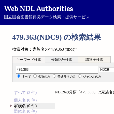
Web NDL Authorities
国立国会図書館典拠データ検索・提供サービス
479.363(NDC9) の検索結果
検索対象：家族名の“479.363
”
(NDC9)
キーワード検索
分類記号検索
識別子検索
分類記号検索
すべて
名称のみ
普通件名のみ
ジャンルのみ
NDC9の分類「479.363」は家
すべて (2 件)
個人名 (0 件)
家族名 (0 件)
団体名 (0 件)