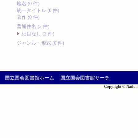
地名 (0 件)
統一タイトル (0 件)
著作 (0 件)
普通件名 (2 件)
細目なし (2 件)
ジャンル・形式 (0 件)
国立国会図書館ホーム
国立国会図書館サーチ
Copyright © Nationa