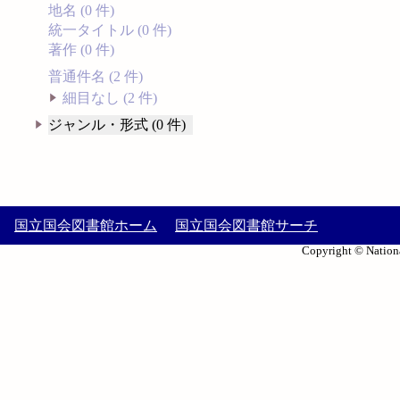
地名 (0 件)
統一タイトル (0 件)
著作 (0 件)
普通件名 (2 件)
細目なし (2 件)
ジャンル・形式 (0 件)
国立国会図書館ホーム
国立国会図書館サーチ
Copyright © Nationa