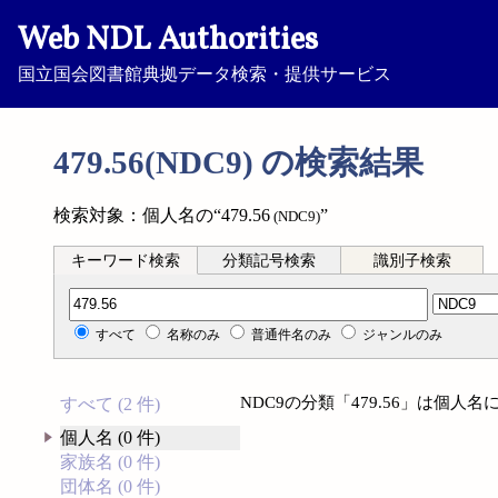
Web NDL Authorities
国立国会図書館典拠データ検索・提供サービス
479.56(NDC9) の検索結果
検索対象：個人名の“479.56
”
(NDC9)
キーワード検索
分類記号検索
識別子検索
分類記号検索
すべて
名称のみ
普通件名のみ
ジャンルのみ
NDC9の分類「479.56」は個
すべて (2 件)
個人名 (0 件)
家族名 (0 件)
団体名 (0 件)