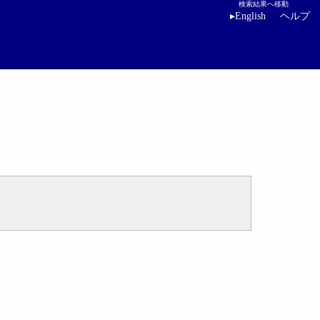
検索結果へ移動
▸
English
ヘルプ