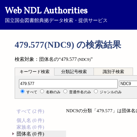
Web NDL Authorities
国立国会図書館典拠データ検索・提供サービス
479.577(NDC9) の検索結果
検索対象：団体名の“479.577
”
(NDC9)
キーワード検索
分類記号検索
識別子検索
分類記号検索
すべて
名称のみ
普通件名のみ
ジャンルのみ
NDC9の分類「479.577」は団
すべて (2 件)
個人名 (0 件)
家族名 (0 件)
団体名 (0 件)