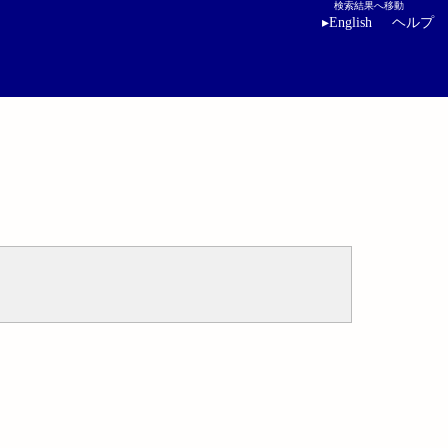
検索結果へ移動
▸
English
ヘルプ