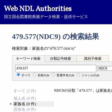
Web NDL Authorities
国立国会図書館典拠データ検索・提供サービス
479.577(NDC9) の検索結果
検索対象：家族名の“479.577
”
(NDC9)
キーワード検索
分類記号検索
識別子検索
分類記号検索
すべて
名称のみ
普通件名のみ
ジャンルのみ
NDC9の分類「479.577」は家
すべて (2 件)
個人名 (0 件)
家族名 (0 件)
団体名 (0 件)