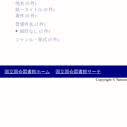
地名 (0 件)
統一タイトル (0 件)
著作 (0 件)
普通件名 (2 件)
細目なし (2 件)
ジャンル・形式 (0 件)
国立国会図書館ホーム
国立国会図書館サーチ
Copyright © Nationa