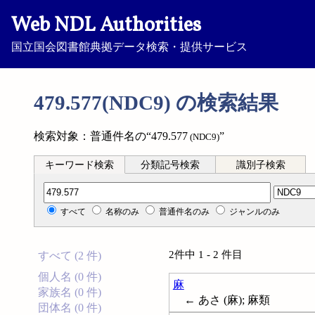
Web NDL Authorities
国立国会図書館典拠データ検索・提供サービス
479.577(NDC9) の検索結果
検索対象：普通件名の“479.577
”
(NDC9)
キーワード検索
分類記号検索
識別子検索
分類記号検索
すべて
名称のみ
普通件名のみ
ジャンルのみ
2件中 1 - 2 件目
すべて (2 件)
個人名 (0 件)
麻
家族名 (0 件)
← あさ (麻); 麻類
団体名 (0 件)