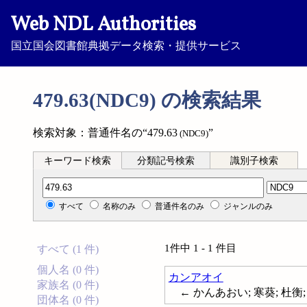
Web NDL Authorities
国立国会図書館典拠データ検索・提供サービス
479.63(NDC9) の検索結果
検索対象：普通件名の“479.63
”
(NDC9)
キーワード検索
分類記号検索
識別子検索
分類記号検索
すべて
名称のみ
普通件名のみ
ジャンルのみ
1件中 1 - 1 件目
すべて (1 件)
個人名 (0 件)
カンアオイ
家族名 (0 件)
← かんあおい; 寒葵; 杜衡
団体名 (0 件)