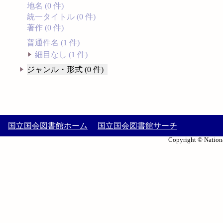
地名 (0 件)
統一タイトル (0 件)
著作 (0 件)
普通件名 (1 件)
細目なし (1 件)
ジャンル・形式 (0 件)
国立国会図書館ホーム
国立国会図書館サーチ
Copyright © Nationa