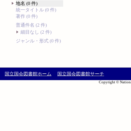
地名 (0 件)
統一タイトル (0 件)
著作 (0 件)
普通件名 (2 件)
細目なし (2 件)
ジャンル・形式 (0 件)
国立国会図書館ホーム
国立国会図書館サーチ
Copyright © Nationa