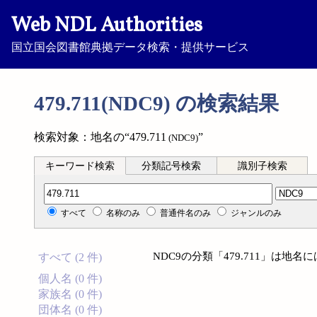
Web NDL Authorities
国立国会図書館典拠データ検索・提供サービス
479.711(NDC9) の検索結果
検索対象：地名の“479.711
”
(NDC9)
キーワード検索
分類記号検索
識別子検索
分類記号検索
すべて
名称のみ
普通件名のみ
ジャンルのみ
NDC9の分類「479.711」は地
すべて (2 件)
個人名 (0 件)
家族名 (0 件)
団体名 (0 件)