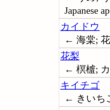
Japanese ap
カイドウ
← 海棠; 花海
花梨
← 榠樝; 
キイチゴ
← きいちご;