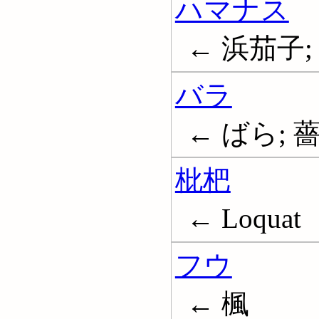
ハマナス
← 浜茄子; 浜
バラ
← ばら; 薔
枇杷
← Loquat
フウ
← 楓