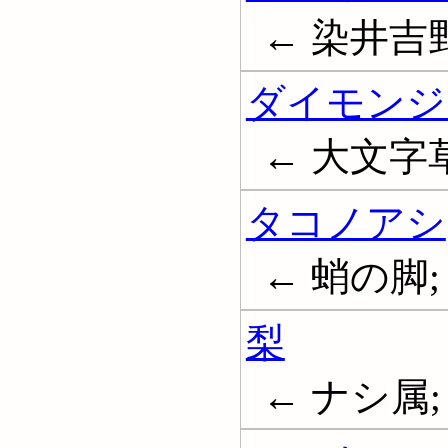
← 染井吉
ダイモンジ
← 大文字
タコノアシ
← 蛸の脚
梨
← ナシ属; 