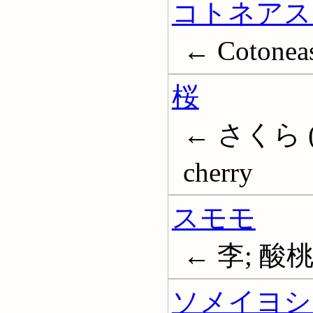
コトネアス
← Cotoneas
桜
← さくら (桜)
cherry
スモモ
← 李; 酸桃
ソメイヨシ