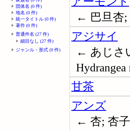
アーモンド
団体名 (0 件)
地名 (0 件)
← 巴旦杏;
統一タイトル (0 件)
著作 (0 件)
アジサイ
普通件名 (27 件)
細目なし (27 件)
← あじさい
ジャンル・形式 (0 件)
Hydrangea 
甘茶
アンズ
← 杏; 杏