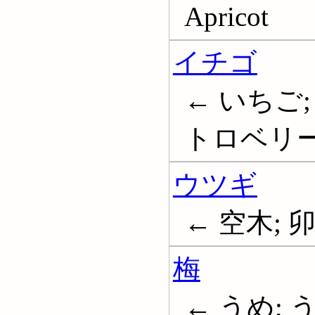
Apricot
イチゴ
← いちご;
トロベリー; S
ウツギ
← 空木; 
梅
← うめ; う