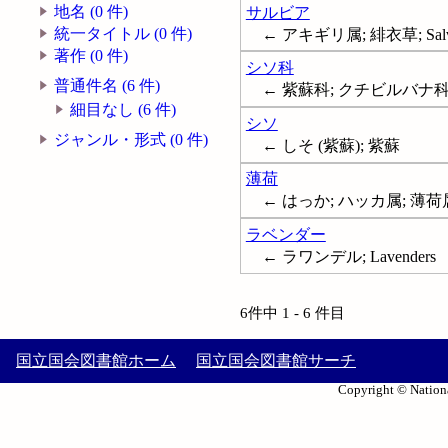
地名 (0 件)
サルビア
統一タイトル (0 件)
← アキギリ属; 緋衣草; Salv
著作 (0 件)
シソ科
普通件名 (6 件)
← 紫蘇科; クチビルバナ科; 唇
細目なし (6 件)
シソ
ジャンル・形式 (0 件)
← しそ (紫蘇); 紫蘇
薄荷
← はっか; ハッカ属; 薄荷属; ミ
ラベンダー
← ラワンデル; Lavenders
6件中 1 - 6 件目
国立国会図書館ホーム
国立国会図書館サーチ
Copyright © Nationa