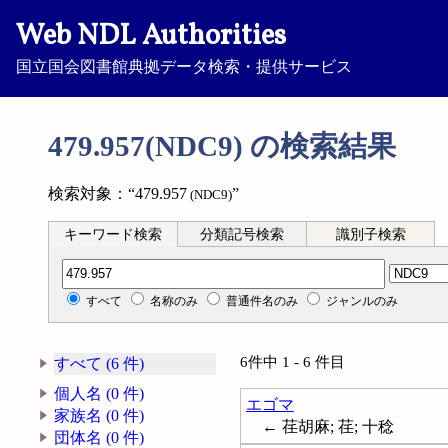
Web NDL Authorities
国立国会図書館典拠データ検索・提供サービス
479.957(NDC9) の検索結果
検索対象：“479.957
”
(NDC9)
キーワード検索
分類記号検索
識別子検索
分類記号検索
すべて
名称のみ
普通件名のみ
ジャンルのみ
6件中 1 - 6 件目
すべて (6 件)
個人名 (0 件)
エゴマ
家族名 (0 件)
← 荏胡麻; 荏; 十稔
団体名 (0 件)