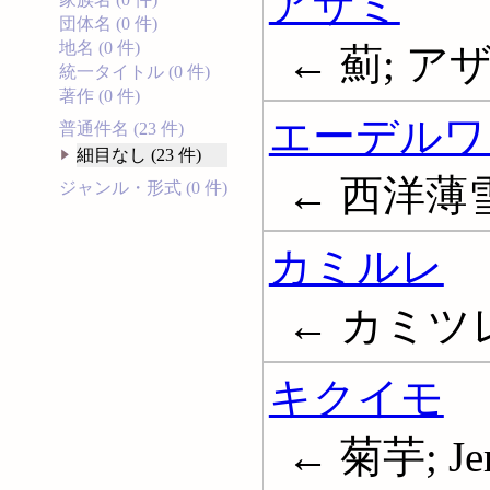
アザミ
団体名 (0 件)
地名 (0 件)
← 薊; ア
統一タイトル (0 件)
著作 (0 件)
エーデルワ
普通件名 (23 件)
細目なし (23 件)
← 西洋薄雪草
ジャンル・形式 (0 件)
カミルレ
← カミツ
キクイモ
← 菊芋; Jeru