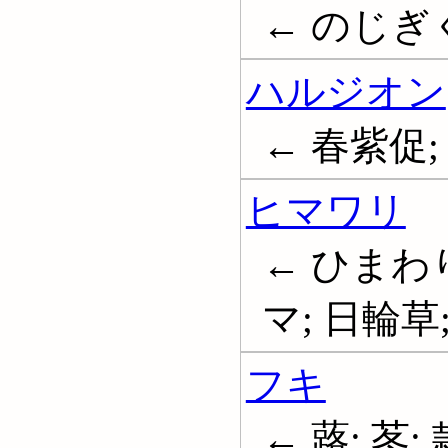
← のじぎ
ハルジオン
← 春紫促;
ヒマワリ
← ひまわり
マ; 日輪草; 
フキ
← 蕗; 苳;