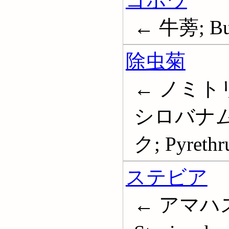
← 牛蒡; Bu
除虫菊
← ノミト
シロバナム
ク; Pyrethr
ステビア
← アマハ