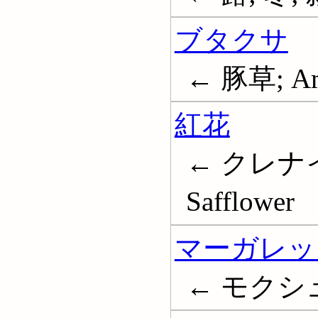
ブタクサ
← 豚草; Ambr
紅花
← クレナイ
Safflower
マーガレッ
← モクシ