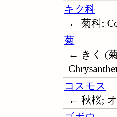
キク科
← 菊科; Co
菊
← きく (菊
Chrysanth
コスモス
← 秋桜;
ゴボウ