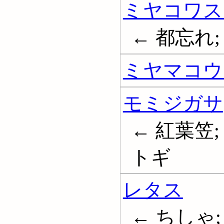
ミヤコワス
← 都忘れ;
ミヤマコウ
モミジガサ
← 紅葉笠;
トギ
レタス
← ちしゃ;