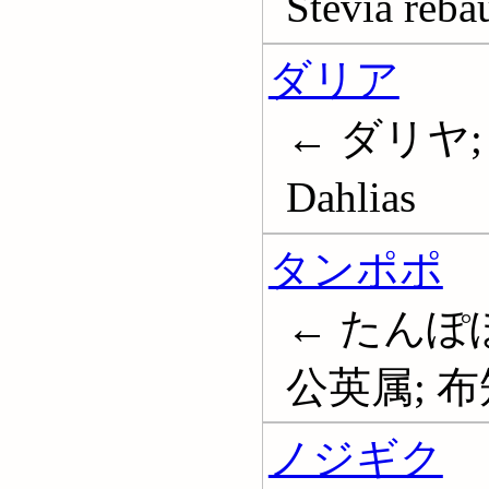
Stevia reba
ダリア
← ダリヤ;
Dahlias
タンポポ
← たんぽぽ
公英属; 布知奈
ノジギク