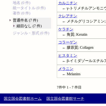
地名 (0 件)
カルニチン
統一タイトル (0 件)
← γ-トリメチルアンモニウムー
著作 (0 件)
クレアチン
普通件名 (7 件)
← メチルグリコシアミン; Cr
細目なし (7 件)
ケラチン
ジャンル・形式 (0 件)
← 角質; Keratin
コラーゲン
← 膠原質; Collagen
ヒスタミン
← β-イミダゾールエチルアミン
メラニン
← Melanins
7件中 1 - 7 件目
国立国会図書館ホーム
国立国会図書館サーチ