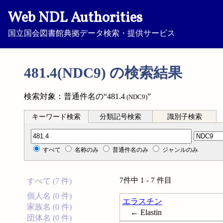
Web NDL Authorities
国立国会図書館典拠データ検索・提供サービス
481.4(NDC9) の検索結果
検索対象：普通件名の“481.4
”
(NDC9)
キーワード検索
分類記号検索
識別子検索
分類記号検索
すべて
名称のみ
普通件名のみ
ジャンルのみ
7件中 1 - 7 件目
すべて (7 件)
個人名 (0 件)
エラスチン
家族名 (0 件)
← Elastin
団体名 (0 件)