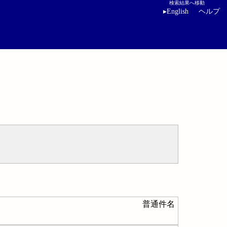
検索結果へ移動
▸
English
ヘルプ
普通件名