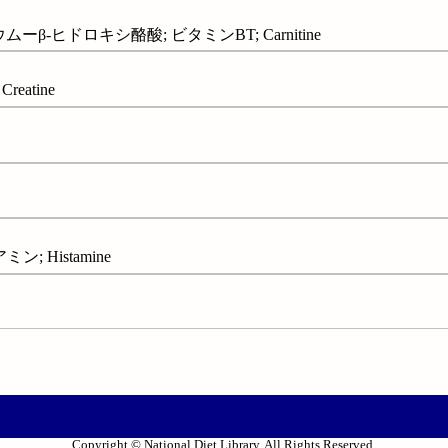
β-ヒドロキシ酪酸; ビタミンBT; Carnitine
eatine
; Histamine
Copyright © National Diet Library. All Rights Reserved.