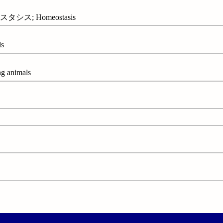
シス; Homeostasis
s
ng animals