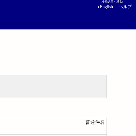
検索結果へ移動
▸
English
ヘルプ
普通件名