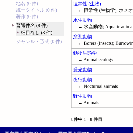
地名 (0 件)
恒常性 (生物)
統一タイトル (0 件)
← 恒常性 (生物学); ホメオスタ
著作 (0 件)
水生動物
普通件名 (8 件)
← 水産動物; Aquatic animal
細目なし (8 件)
穿孔動物
ジャンル・形式 (0 件)
← Borers (Insects); Burrowi
動物生態学
← Animal ecology
発光動物
夜行動物
← Nocturnal animals
野生動物
← Animals
8件中 1 - 8 件目