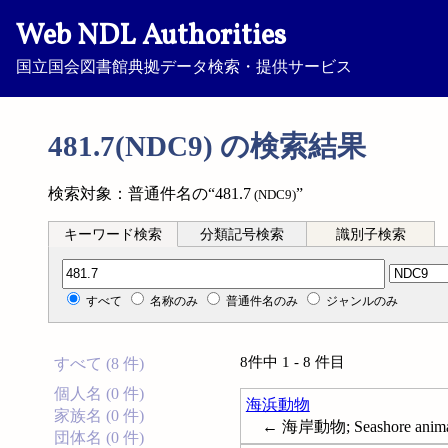
Web NDL Authorities
国立国会図書館典拠データ検索・提供サービス
481.7(NDC9) の検索結果
検索対象：普通件名の“481.7
”
(NDC9)
キーワード検索
分類記号検索
識別子検索
分類記号検索
すべて
名称のみ
普通件名のみ
ジャンルのみ
8件中 1 - 8 件目
すべて (8 件)
個人名 (0 件)
海浜動物
家族名 (0 件)
← 海岸動物; Seashore anima
団体名 (0 件)