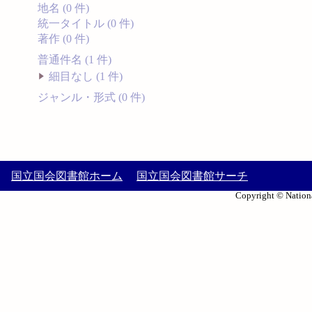
地名 (0 件)
統一タイトル (0 件)
著作 (0 件)
普通件名 (1 件)
細目なし (1 件)
ジャンル・形式 (0 件)
国立国会図書館ホーム
国立国会図書館サーチ
Copyright © Nationa