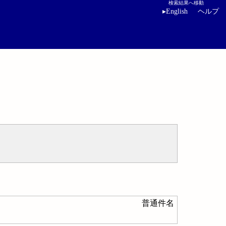
検索結果へ移動
▸
English
ヘルプ
普通件名