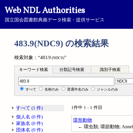
Web NDL Authorities
国立国会図書館典拠データ検索・提供サービス
483.9(NDC9) の検索結果
検索対象：“483.9
”
(NDC9)
キーワード検索
分類記号検索
識別子検索
分類記号検索
すべて
名称のみ
普通件名のみ
ジャンルのみ
1件中 1 - 1 件目
すべて (1 件)
個人名 (0 件)
環形動物
家族名 (0 件)
← 環虫類; 環節動物; Annel
団体名 (0 件)