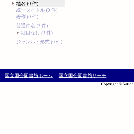
地名 (0 件)
統一タイトル (0 件)
著作 (0 件)
普通件名 (3 件)
細目なし (3 件)
ジャンル・形式 (0 件)
国立国会図書館ホーム
国立国会図書館サーチ
Copyright © Nationa