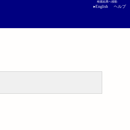
検索結果へ移動
▸
English
ヘルプ