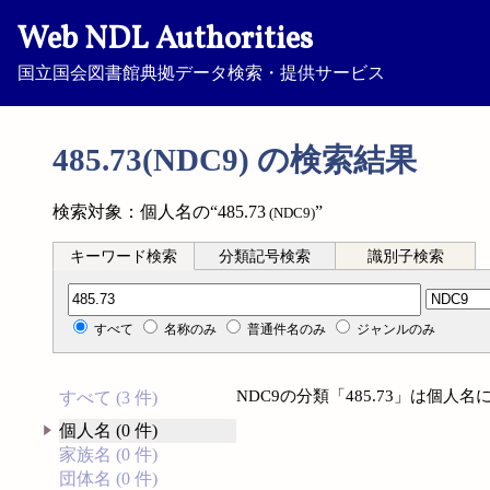
Web NDL Authorities
国立国会図書館典拠データ検索・提供サービス
485.73(NDC9) の検索結果
検索対象：個人名の“485.73
”
(NDC9)
キーワード検索
分類記号検索
識別子検索
分類記号検索
すべて
名称のみ
普通件名のみ
ジャンルのみ
NDC9の分類「485.73」は個
すべて (3 件)
個人名 (0 件)
家族名 (0 件)
団体名 (0 件)