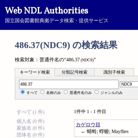
Web NDL Authorities
国立国会図書館典拠データ検索・提供サービス
486.37(NDC9) の検索結果
検索対象：普通件名の“486.37
”
(NDC9)
キーワード検索
分類記号検索
識別子検索
分類記号検索
すべて
名称のみ
普通件名のみ
ジャンルのみ
1件中 1 - 1 件目
すべて (1 件)
個人名 (0 件)
カゲロウ目
家族名 (0 件)
← 蜻蛉; 蜉蝣; Mayflies
団体名 (0 件)