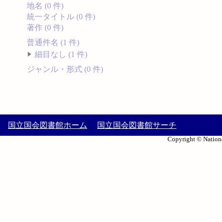
地名 (0 件)
統一タイトル (0 件)
著作 (0 件)
普通件名 (1 件)
細目なし (1 件)
ジャンル・形式 (0 件)
国立国会図書館ホーム
国立国会図書館サーチ
Copyright © Nationa