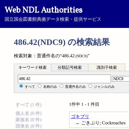
Web NDL Authorities
国立国会図書館典拠データ検索・提供サービス
486.42(NDC9) の検索結果
検索対象：普通件名の“486.42
”
(NDC9)
キーワード検索
分類記号検索
識別子検索
分類記号検索
すべて
名称のみ
普通件名のみ
ジャンルのみ
1件中 1 - 1 件目
すべて (1 件)
個人名 (0 件)
ゴキブリ
家族名 (0 件)
← ごきぶり; Cockroaches
団体名 (0 件)