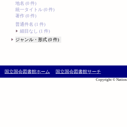
地名 (0 件)
統一タイトル (0 件)
著作 (0 件)
普通件名 (1 件)
細目なし (1 件)
ジャンル・形式 (0 件)
国立国会図書館ホーム
国立国会図書館サーチ
Copyright © Nationa