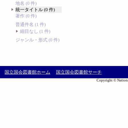
地名 (0 件)
統一タイトル (0 件)
著作 (0 件)
普通件名 (1 件)
細目なし (1 件)
ジャンル・形式 (0 件)
国立国会図書館ホーム
国立国会図書館サーチ
Copyright © Nationa