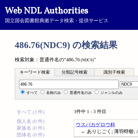
Web NDL Authorities
国立国会図書館典拠データ検索・提供サービス
486.76(NDC9) の検索結果
検索対象：普通件名の“486.76
”
(NDC9)
キーワード検索
分類記号検索
識別子検索
分類記号検索
すべて
名称のみ
普通件名のみ
ジャンルのみ
3件中 1 - 3 件目
すべて (3 件)
個人名 (0 件)
ウスバカゲロウ科
家族名 (0 件)
← ありじごく; 薄羽蜉蝣; Ant
団体名 (0 件)