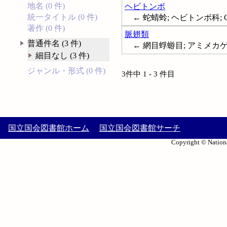
地名 (0 件)
ヘビトンボ
統一タイトル (0 件)
← 蛇蜻蛉; ヘビトンボ科; Cor
著作 (0 件)
脈翅類
普通件名 (3 件)
← 網目蜉蝣目; アミメカゲロウ目
細目なし (3 件)
ジャンル・形式 (0 件)
3件中 1 - 3 件目
国立国会図書館ホーム
国立国会図書館サーチ
Copyright © Nationa