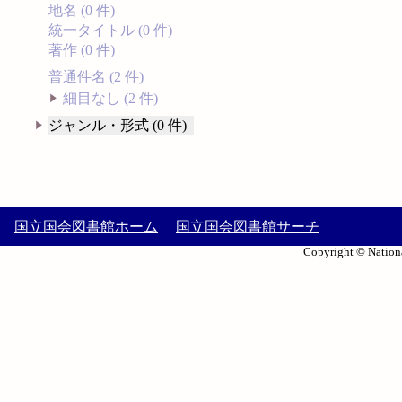
地名 (0 件)
統一タイトル (0 件)
著作 (0 件)
普通件名 (2 件)
細目なし (2 件)
ジャンル・形式 (0 件)
国立国会図書館ホーム
国立国会図書館サーチ
Copyright © Nationa