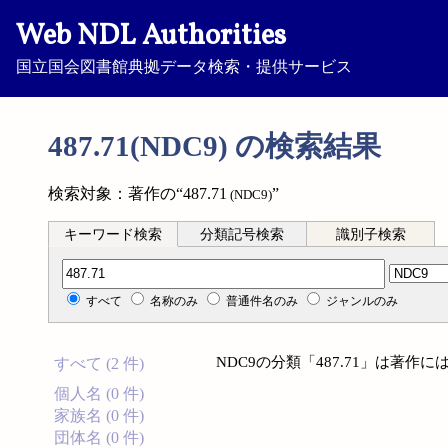
Web NDL Authorities
国立国会図書館典拠データ検索・提供サービス
487.71(NDC9) の検索結果
検索対象：著作の“487.71
”
(NDC9)
キーワード検索
分類記号検索
識別子検索
分類記号検索
すべて
名称のみ
普通件名のみ
ジャンルのみ
NDC9の分類「487.71」は著
すべて (2 件)
個人名 (0 件)
家族名 (0 件)
団体名 (0 件)