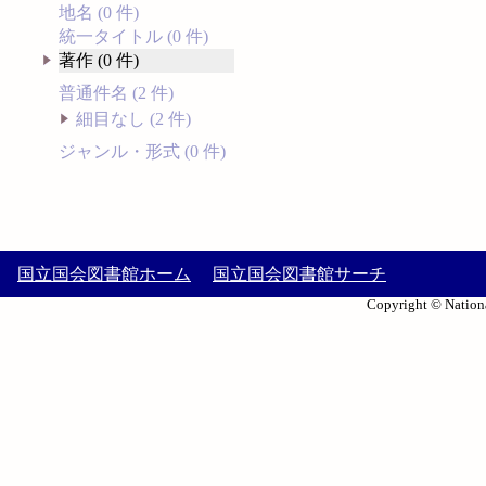
地名 (0 件)
統一タイトル (0 件)
著作 (0 件)
普通件名 (2 件)
細目なし (2 件)
ジャンル・形式 (0 件)
国立国会図書館ホーム
国立国会図書館サーチ
Copyright © Nationa