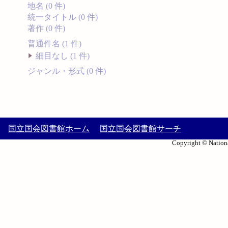
地名 (0 件)
統一タイトル (0 件)
著作 (0 件)
普通件名 (1 件)
細目なし (1 件)
ジャンル・形式 (0 件)
国立国会図書館ホーム
国立国会図書館サーチ
Copyright © Nationa