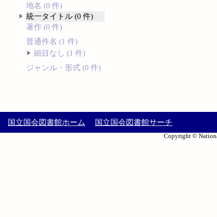
地名 (0 件)
統一タイトル (0 件)
著作 (0 件)
普通件名 (1 件)
細目なし (1 件)
ジャンル・形式 (0 件)
国立国会図書館ホーム
国立国会図書館サーチ
Copyright © Nationa