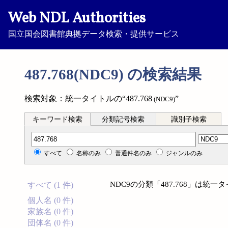
Web NDL Authorities
国立国会図書館典拠データ検索・提供サービス
487.768(NDC9) の検索結果
検索対象：統一タイトルの“487.768
”
(NDC9)
キーワード検索
分類記号検索
識別子検索
分類記号検索
すべて
名称のみ
普通件名のみ
ジャンルのみ
NDC9の分類「487.768」は
すべて (1 件)
個人名 (0 件)
家族名 (0 件)
団体名 (0 件)