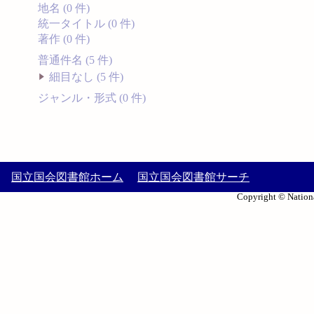
地名 (0 件)
統一タイトル (0 件)
著作 (0 件)
普通件名 (5 件)
細目なし (5 件)
ジャンル・形式 (0 件)
国立国会図書館ホーム
国立国会図書館サーチ
Copyright © Nationa