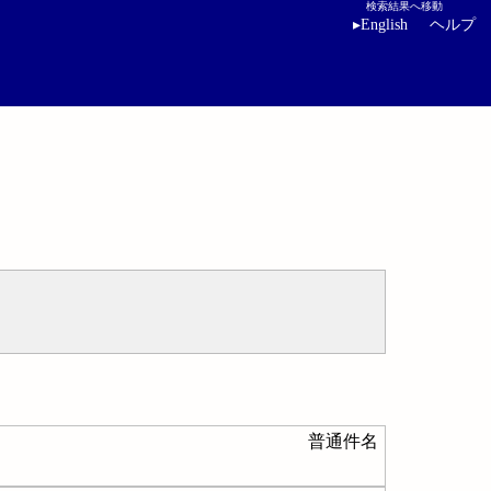
検索結果へ移動
▸
English
ヘルプ
普通件名