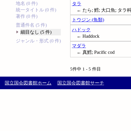
地名 (0 件)
タラ
統一タイトル (0 件)
← たら; 鱈; 大口魚; タラ科; 
著作 (0 件)
トウジン (魚類)
普通件名 (5 件)
ハドック
細目なし (5 件)
← Haddock
ジャンル・形式 (0 件)
マダラ
← 真鱈; Pacific cod
5件中 1 - 5 件目
国立国会図書館ホーム
国立国会図書館サーチ