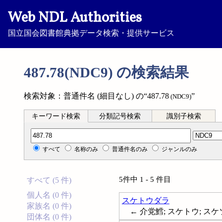
Web NDL Authorities
国立国会図書館典拠データ検索・提供サービス
487.78(NDC9) の検索結果
検索対象：普通件名 (細目なし) の“487.78
”
(NDC9)
キーワード検索
分類記号検索
識別子検索
分類記号検索
すべて
名称のみ
普通件名のみ
ジャンルのみ
5件中 1 - 5 件目
すべて (5 件)
個人名 (0 件)
スケトウダラ
家族名 (0 件)
← 介党鱈; スケトウ; スケソウ;
団体名 (0 件)