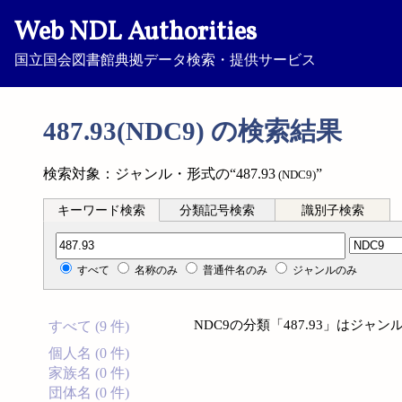
Web NDL Authorities
国立国会図書館典拠データ検索・提供サービス
487.93(NDC9) の検索結果
検索対象：ジャンル・形式の“487.93
”
(NDC9)
キーワード検索
分類記号検索
識別子検索
分類記号検索
すべて
名称のみ
普通件名のみ
ジャンルのみ
NDC9の分類「487.93」はジ
すべて (9 件)
個人名 (0 件)
家族名 (0 件)
団体名 (0 件)