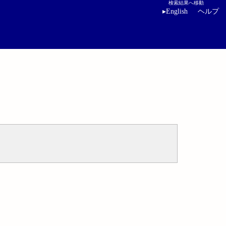
検索結果へ移動
▸
English
ヘルプ