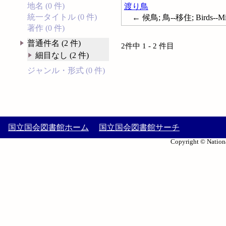
地名 (0 件)
渡り鳥
統一タイトル (0 件)
← 候鳥; 鳥--移住; Birds--Mig
著作 (0 件)
普通件名 (2 件)
2件中 1 - 2 件目
細目なし (2 件)
ジャンル・形式 (0 件)
国立国会図書館ホーム
国立国会図書館サーチ
Copyright © Nationa