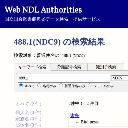
Web NDL Authorities
国立国会図書館典拠データ検索・提供サービス
488.1(NDC9) の検索結果
検索対象：普通件名の“488.1
”
(NDC9)
キーワード検索
分類記号検索
識別子検索
分類記号検索
すべて
名称のみ
普通件名のみ
ジャンルのみ
2件中 1 - 2 件目
すべて (2 件)
個人名 (0 件)
害鳥
家族名 (0 件)
← Bird pests
団体名 (0 件)