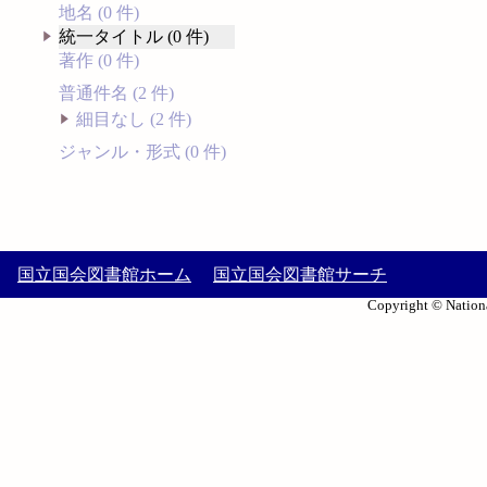
地名 (0 件)
統一タイトル (0 件)
著作 (0 件)
普通件名 (2 件)
細目なし (2 件)
ジャンル・形式 (0 件)
国立国会図書館ホーム
国立国会図書館サーチ
Copyright © Nationa