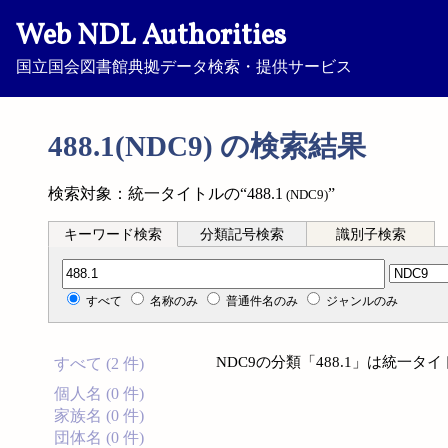
Web NDL Authorities
国立国会図書館典拠データ検索・提供サービス
488.1(NDC9) の検索結果
検索対象：統一タイトルの“488.1
”
(NDC9)
キーワード検索
分類記号検索
識別子検索
分類記号検索
すべて
名称のみ
普通件名のみ
ジャンルのみ
NDC9の分類「488.1」は統一
すべて (2 件)
個人名 (0 件)
家族名 (0 件)
団体名 (0 件)