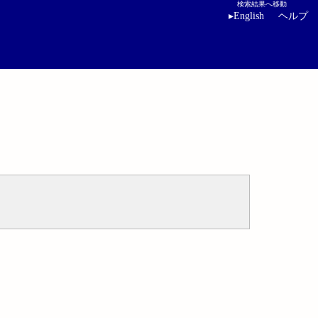
検索結果へ移動
▸
English
ヘルプ