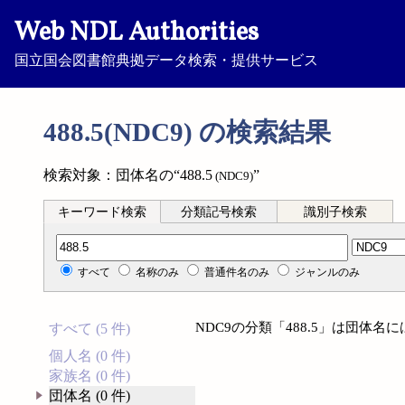
Web NDL Authorities
国立国会図書館典拠データ検索・提供サービス
488.5(NDC9) の検索結果
検索対象：団体名の“488.5
”
(NDC9)
キーワード検索
分類記号検索
識別子検索
分類記号検索
すべて
名称のみ
普通件名のみ
ジャンルのみ
NDC9の分類「488.5」は団体
すべて (5 件)
個人名 (0 件)
家族名 (0 件)
団体名 (0 件)