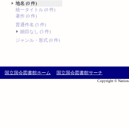
地名 (0 件)
統一タイトル (0 件)
著作 (0 件)
普通件名 (5 件)
細目なし (5 件)
ジャンル・形式 (0 件)
国立国会図書館ホーム
国立国会図書館サーチ
Copyright © Nationa