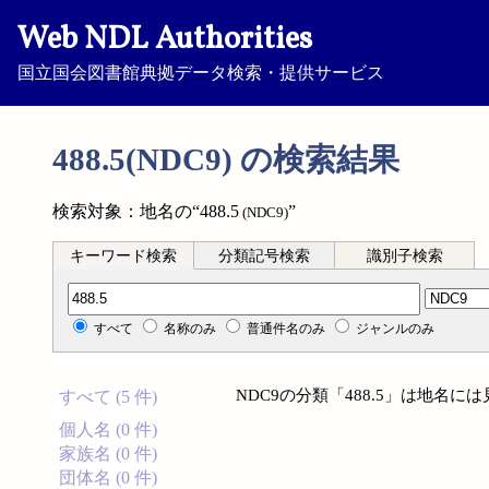
Web NDL Authorities
国立国会図書館典拠データ検索・提供サービス
488.5(NDC9) の検索結果
検索対象：地名の“488.5
”
(NDC9)
キーワード検索
分類記号検索
識別子検索
分類記号検索
すべて
名称のみ
普通件名のみ
ジャンルのみ
NDC9の分類「488.5」は地名
すべて (5 件)
個人名 (0 件)
家族名 (0 件)
団体名 (0 件)