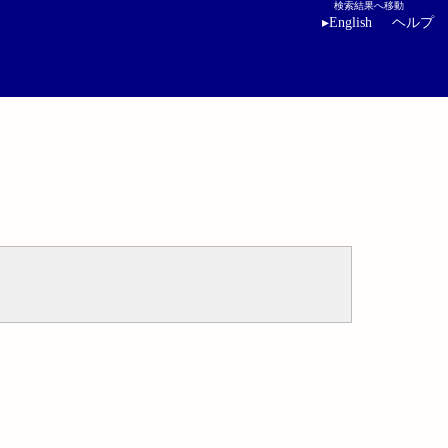
検索結果へ移動
▸
English
ヘルプ