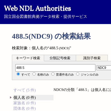
Web NDL Authorities
国立国会図書館典拠データ検索・提供サービス
488.5(NDC9) の検索結果
検索対象：個人名の“488.5
”
(NDC9)
キーワード検索
分類記号検索
識別子検索
分類記号検索
すべて
名称のみ
普通件名のみ
ジャンルのみ
NDC9の分類「488.5」は個人
すべて (5 件)
個人名 (0 件)
家族名 (0 件)
団体名 (0 件)