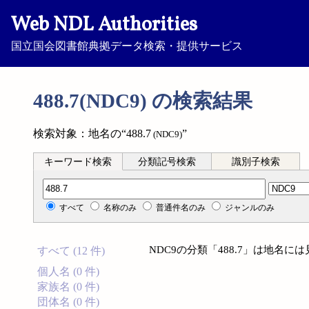
Web NDL Authorities
国立国会図書館典拠データ検索・提供サービス
488.7(NDC9) の検索結果
検索対象：地名の“488.7
”
(NDC9)
キーワード検索
分類記号検索
識別子検索
分類記号検索
すべて
名称のみ
普通件名のみ
ジャンルのみ
NDC9の分類「488.7」は地名
すべて (12 件)
個人名 (0 件)
家族名 (0 件)
団体名 (0 件)