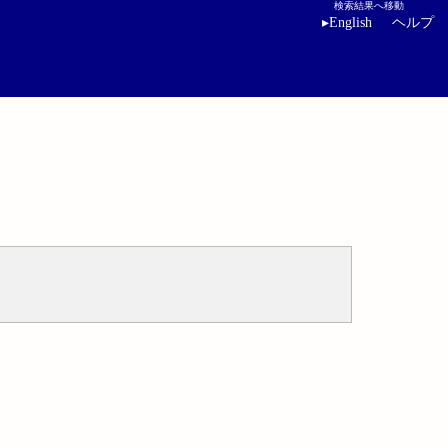
検索結果へ移動
▸
English
ヘルプ