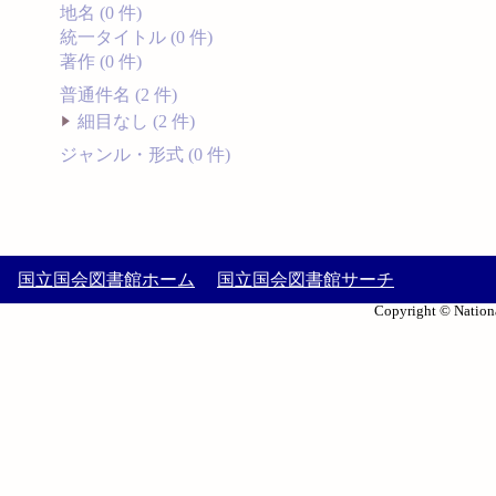
地名 (0 件)
統一タイトル (0 件)
著作 (0 件)
普通件名 (2 件)
細目なし (2 件)
ジャンル・形式 (0 件)
国立国会図書館ホーム
国立国会図書館サーチ
Copyright © Nationa