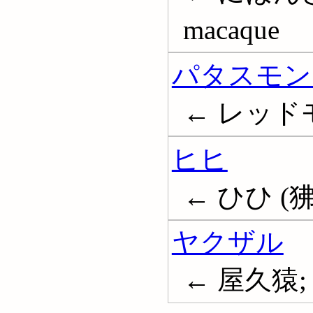
macaque
パタスモン
← レッドモン
ヒヒ
← ひひ (狒狒
ヤクザル
← 屋久猿