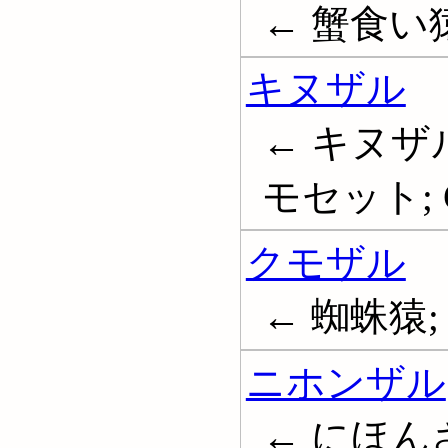
← 蟹食い
キヌザル
← キヌザ
モセット; C
クモザル
← 蜘蛛猿; S
ニホンザル
← にほんざる