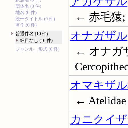
アカゲザル
団体名 (0 件)
地名 (0 件)
← 赤毛猿; R
統一タイトル (0 件)
著作 (0 件)
オナガザル
普通件名 (10 件)
細目なし (10 件)
← オナガザ
ジャンル・形式 (0 件)
Cercopithe
オマキザル
← Atelidae
カニクイザ