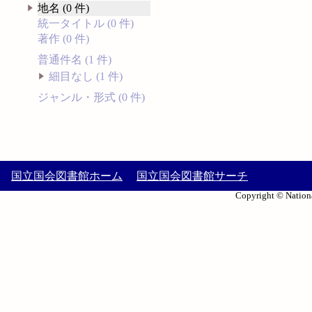
地名 (0 件)
統一タイトル (0 件)
著作 (0 件)
普通件名 (1 件)
細目なし (1 件)
ジャンル・形式 (0 件)
国立国会図書館ホーム
国立国会図書館サーチ
Copyright © Nationa