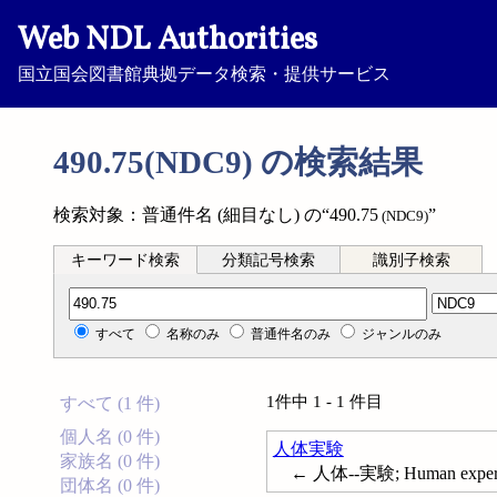
Web NDL Authorities
国立国会図書館典拠データ検索・提供サービス
490.75(NDC9) の検索結果
検索対象：普通件名 (細目なし) の“490.75
”
(NDC9)
キーワード検索
分類記号検索
識別子検索
分類記号検索
すべて
名称のみ
普通件名のみ
ジャンルのみ
1件中 1 - 1 件目
すべて (1 件)
個人名 (0 件)
人体実験
家族名 (0 件)
← 人体--実験; Human experime
団体名 (0 件)