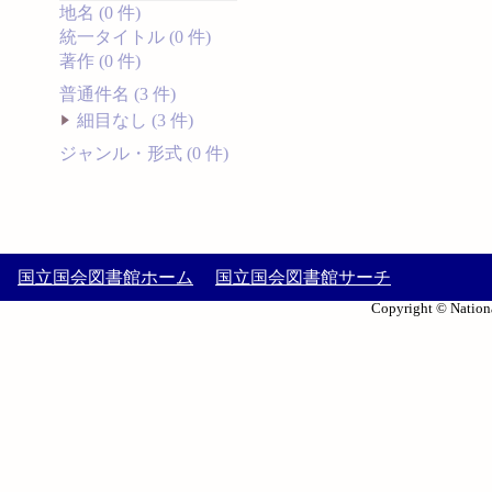
地名 (0 件)
統一タイトル (0 件)
著作 (0 件)
普通件名 (3 件)
細目なし (3 件)
ジャンル・形式 (0 件)
国立国会図書館ホーム
国立国会図書館サーチ
Copyright © Nationa