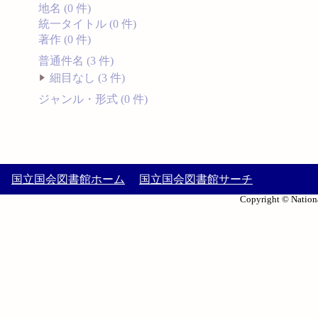
地名 (0 件)
統一タイトル (0 件)
著作 (0 件)
普通件名 (3 件)
細目なし (3 件)
ジャンル・形式 (0 件)
国立国会図書館ホーム
国立国会図書館サーチ
Copyright © Nationa